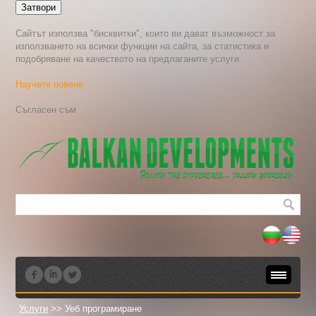
Затвори
Сайтът използва "бисквитки", които ви дават възможност за
използването на всички функции на сайта, за статистика и
подобряване на качеството на предлаганите услуги.
Научете повече
Услуги
>> Уеб програмиране