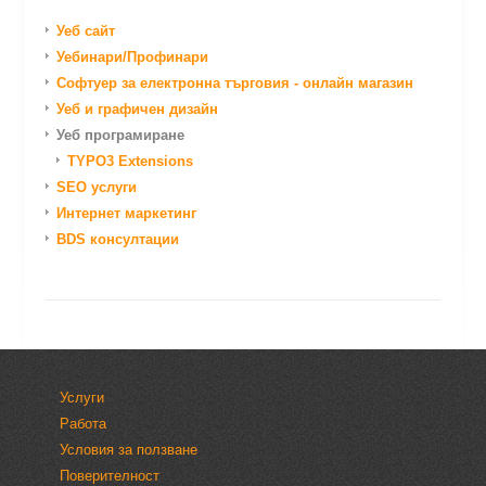
Уеб сайт
Уебинари/Профинари
Софтуер за електронна търговия - онлайн магазин
Уеб и графичен дизайн
Уеб програмиране
TYPO3 Extensions
SEO услуги
Интернет маркетинг
BDS консултации
Услуги
Работа
Условия за ползване
Поверителност